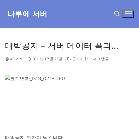
콘
텐
나루에 서버
츠
로
바
검색 :
로
대박공지 – 서버 데이터 폭파…
가
기
ADMIN
2011년 07월 21일
공지사항
0 댓글
대박공지 한가지 남깁니다..