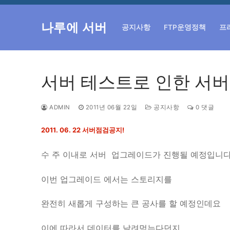
콘
텐
나루에 서버
공지사항
FTP운영정책
프
츠
로
바
로
서버 테스트로 인한 서버다
가
기
ADMIN
2011년 06월 22일
공지사항
0 댓글
2011. 06. 22 서버점검공지!
수 주 이내로 서버 업그레이드가 진행될 예정입니다
이번 업그레이드 에서는 스토리지를
완전히 새롭게 구성하는 큰 공사를 할 예정인데요
이에 따라서 데이터를 날려먹는다던지