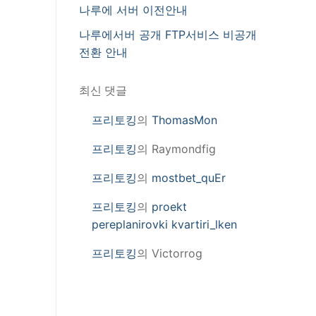
나루에 서버 이전안내
나루에서버 공개 FTP서비스 비공개
전환 안내
최신 댓글
프리토킹
의
ThomasMon
프리토킹
의
Raymondfig
프리토킹
의
mostbet_quEr
프리토킹
의
proekt
pereplanirovki kvartiri_lken
프리토킹
의
Victorrog